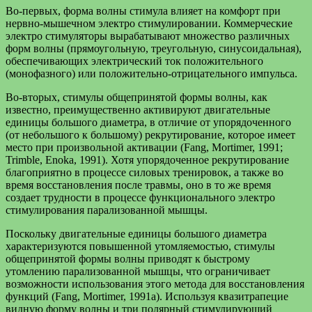
Во-первых, форма волны стимула влияет на комфорт при
нервно-мышечном электро стимулировании. Коммерческие
электро стимуляторы вырабатывают множество различных
форм волны (прямоугольную, треугольную, синусоидальная),
обеспечивающих электрический ток положительного
(монофазного) или положительно-отрицательного импульса.
Во-вторых, стимулы общепринятой формы волны, как
известно, преимущественно активируют двигательные
единицы большого диаметра, в отличие от упорядоченного
(от небольшого к большому) рекрутирование, которое имеет
место при произвольной активации (Fang, Mortimer, 1991;
Trimble, Enoka, 1991). Хотя упорядоченное рекрутирование
благоприятно в процессе силовых тренировок, а также во
время восстановления после травмы, оно в то же время
создает трудности в процессе функционального электро
стимулирования парализованной мышцы.
Поскольку двигательные единицы большого диаметра
характеризуются повышенной утомляемостью, стимулы
общепринятой формы волны приводят к быстрому
утомлению парализованной мышцы, что ограничивает
возможности использования этого метода для восстановления
функций (Fang, Mortimer, 1991a). Используя квазитрапецие
видную форму волны и три полярный стимулирующий