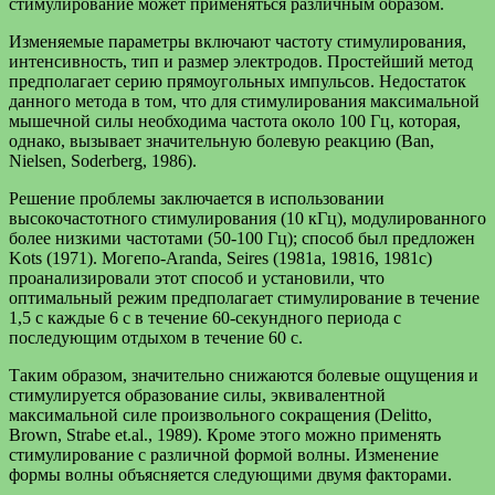
стимулирование может применяться различным образом.
Изменяемые параметры включают частоту стимулирования,
интенсивность, тип и размер электродов. Простейший метод
предполагает серию прямоугольных импульсов. Недостаток
данного метода в том, что для стимулирования максимальной
мышечной силы необходима частота около 100 Гц, которая,
однако, вызывает значительную болевую реакцию (Ban,
Nielsen, Soderberg, 1986).
Решение проблемы заключается в использовании
высокочастотного стимулирования (10 кГц), модулированного
более низкими частотами (50-100 Гц); способ был предложен
Kots (1971). Могепо-Aranda, Seires (1981a, 19816, 1981с)
проанализировали этот способ и установили, что
оптимальный режим предполагает стимулирование в течение
1,5 с каждые 6 с в течение 60-секундного периода с
последующим отдыхом в течение 60 с.
Таким образом, значительно снижаются болевые ощущения и
стимулируется образование силы, эквивалентной
максимальной силе произвольного сокращения (Delitto,
Brown, Strabe et.al., 1989). Кроме этого можно применять
стимулирование с различной формой волны. Изменение
формы волны объясняется следующими двумя факторами.