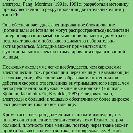
электрод, Fang, Mortimer (1991в, 1991с) разработали методику
преимущественного рекрутирования двигательных единиц
типа FR.
Она обеспечивает дифференцированное блокирование
(потенциалы действия не могут распространяться) вследствие
гипер поляризации мембраны аксонов большого диаметра и
позволяет аксонам небольшого диаметра избирательно
активироваться. Методика может применяться для
функционального электро стимулирования парализованной
мышцы.
Поскольку аксолемма легче возбуждается, чем сарколемма,
электрический ток, проходящий через мышцу и вызывающий
ее сокращение, обусловливает образование потенциалов
действия скорее в ответвлениях внутримышечного нерва, чем
непосредственно возбуждая мышечные волокна (Hultman,
Sjoholm, Jadarholm-Ek, Krynicki, 1983). Следовательно,
электроды с большей площадью обеспечивают более широкое
распределение тока по всей мышце.
Кроме того, электрод должен иметь низкий импеданс, т.е.
низкое сопротивление электрическому току. Если электрод
большой, плотность тока меньше, поэтому через ткань может
пройти большее количество тока, не повреждая ее. В этой