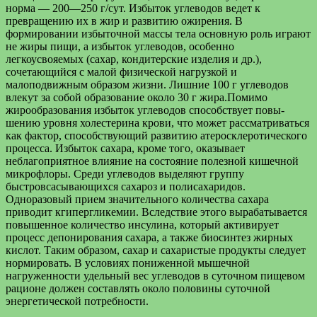
нор­ма — 200—250 г/сут. Избыток углеводов ведет к
превращению их в жир и развитию ожирения. В
формировании избыточной массы тела основную роль играют
не жиры пищи, а избыток углеводов, особенно
легкоусвояемых (сахар, кондитерские изделия и др.),
сочетающийся с малой физической нагрузкой и
малоподвижным образом жизни. Лишние 100 г углеводов
влекут за собой образо­вание около 30 г жира.Помимо
жирообразования избыток углеводов способствует повы­
шению уровня холестерина крови, что может рассматриваться
как фактор, способствующий развитию атеросклеротического
процесса. Избыток сахара, кроме того, оказывает
неблагоприятное влияние на состояние полезной кишечной
микрофлоры. Среди углеводов вы­деляют группу
быстровсасывающихся сахароз и полисахаридов.
Одноразовый прием значительного количества сахара
приводит кгипергликемии. Вследствие этого вырабатывается
повышенное коли­чество инсулина, который активирует
процесс депонирования сахара, а также биосинтез жирных
кислот. Таким образом, сахар и саха­ристые продукты следует
нормировать. В условиях пониженной мышечной
нагруженности удельный вес углеводов в суточном пищевом
рационе должен составлять около половины суточной
энергетической потребности.