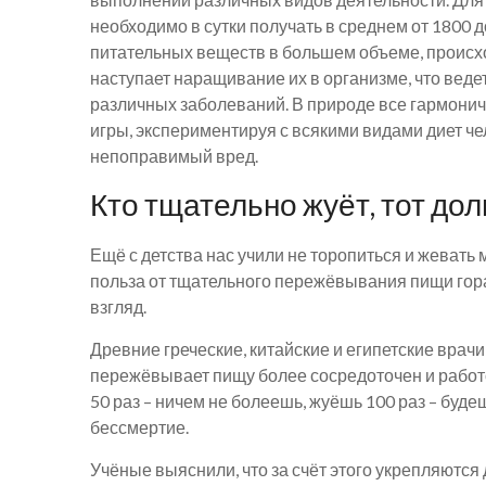
необходимо в сутки получать в среднем от 1800 д
питательных веществ в большем объеме, происх
наступает наращивание их в организме, что веде
различных заболеваний. В природе все гармонич
игры, экспериментируя с всякими видами диет че
непоправимый вред.
Кто тщательно жуёт, тот дол
Ещё с детства нас учили не торопиться и жевать
польза от тщательного пережёвывания пищи гора
взгляд.
Древние греческие, китайские и египетские врачи
пережёвывает пищу более сосредоточен и работ
50 раз – ничем не болеешь, жуёшь 100 раз – буде
бессмертие.
Учёные выяснили, что за счёт этого укрепляютс