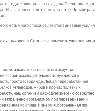
да вы едите один-два раза за день. Представьте, что
до. И какая после этого копоть на котле. Четыре раза
ант.
этого есть много способов. Не стоит дневные усилия
то очень хорошо. Осталось применить свои знания, и
ем же законам, как все что его окружает.
ния своей жизнедеятельности, нуждается в
ств, просто говоря еде. Любая переработанная
елков, углеводов, жиров и прочих полезных
работу, наш организм расходует энергию совокупно
гии затраченной организмом при переваривании
еревариваемой пищи и энергия, потраченная при
 нормального поддержания баланса человеку