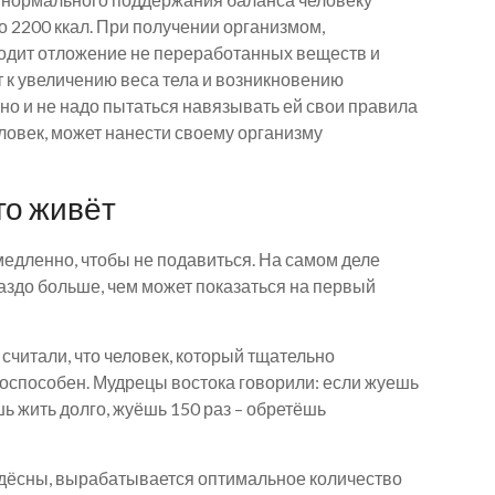
о 2200 ккал. При получении организмом,
одит отложение не переработанных веществ и
т к увеличению веса тела и возникновению
но и не надо пытаться навязывать ей свои правила
ловек, может нанести своему организму
го живёт
 медленно, чтобы не подавиться. На самом деле
здо больше, чем может показаться на первый
 считали, что человек, который тщательно
оспособен. Мудрецы востока говорили: если жуешь
шь жить долго, жуёшь 150 раз – обретёшь
я дёсны, вырабатывается оптимальное количество