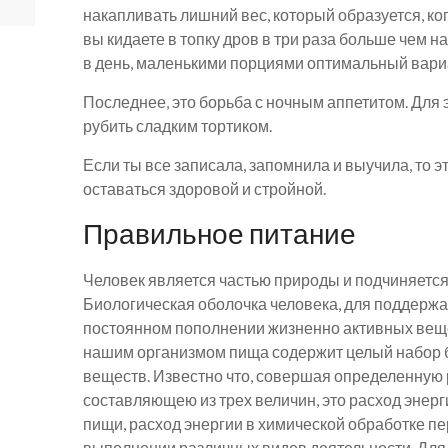
накапливать лишний вес, который образуется, ког
вы кидаете в топку дров в три раза больше чем на
в день, маленькими порциями оптимальный вари
Последнее, это борьба с ночным аппетитом. Для 
рубить сладким тортиком.
Если ты все записала, запомнила и выучила, то э
оставаться здоровой и стройной.
Правильное питание
Человек является частью природы и подчиняется т
Биологическая оболочка человека, для поддержа
постоянном пополнении жизненно активных веще
нашим организмом пища содержит целый набор б
веществ. Известно что, совершая определенную 
составляющею из трех величин, это расход энер
пищи, расход энергии в химической обработке п
выполнении различных видов деятельности.
Для